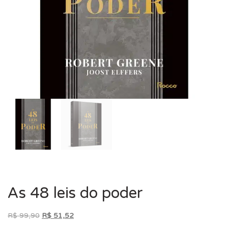
As 48 leis do poder
O
O
R$
99,90
R$
51,52
preço
preço