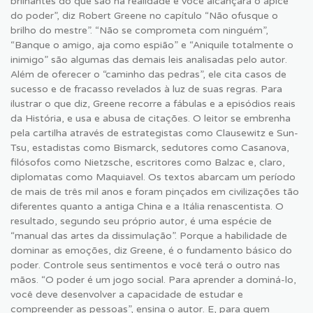
brilhantes do que são na realidade e você alcançará o ápice
do poder”, diz Robert Greene no capítulo “Não ofusque o
brilho do mestre”. “Não se comprometa com ninguém”,
“Banque o amigo, aja como espião” e “Aniquile totalmente o
inimigo” são algumas das demais leis analisadas pelo autor.
Além de oferecer o “caminho das pedras”, ele cita casos de
sucesso e de fracasso revelados à luz de suas regras. Para
ilustrar o que diz, Greene recorre a fábulas e a episódios reais
da História, e usa e abusa de citações. O leitor se embrenha
pela cartilha através de estrategistas como Clausewitz e Sun-
Tsu, estadistas como Bismarck, sedutores como Casanova,
filósofos como Nietzsche, escritores como Balzac e, claro,
diplomatas como Maquiavel. Os textos abarcam um período
de mais de três mil anos e foram pinçados em civilizações tão
diferentes quanto a antiga China e a Itália renascentista. O
resultado, segundo seu próprio autor, é uma espécie de
“manual das artes da dissimulação”. Porque a habilidade de
dominar as emoções, diz Greene, é o fundamento básico do
poder. Controle seus sentimentos e você terá o outro nas
mãos. “O poder é um jogo social. Para aprender a dominá-lo,
você deve desenvolver a capacidade de estudar e
compreender as pessoas”, ensina o autor. E, para quem