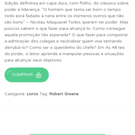
Edição definitiva em capa dura, com fitilho, do clássico sobre
original
atual
poder e liderança. “O homem que tenta ser bom o tempo
era:
é:
todo está fadado à ruína entre os inúmeros outros que não
R$ 99,90.
R$ 51,52.
são bons” – Nicolau Maquiavel Todos querem ter poder. Mas
poucos sabem o que fazer para alcançá-lo. Como conseguir
aquela promoção tão esperada? O que fazer para conquistar
a admiração dos colegas e neutralizar quem vive tentando
derrubá-lo? Como ser o queridinho do chefe? Em As 48 leis
do poder, o leitor aprende a manipular pessoas e situações
para alcançar seus objetivos.
COMPRAR
Categoria:
Livros
Tag:
Robert Greene