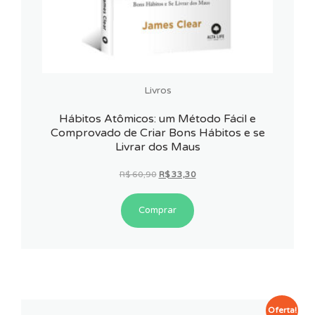
Livros
Hábitos Atômicos: um Método Fácil e
Comprovado de Criar Bons Hábitos e se
Livrar dos Maus
O
O
R$
60,90
R$
33,30
preço
preço
original
atual
Comprar
era:
é:
R$ 60,90.
R$ 33,30.
Oferta!