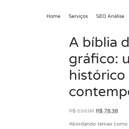
Home
Serviços
SEO Análise
A bíblia 
gráfico: 
histórico
contemp
O
O
R$
110,00
R$
78,38
preço
preç
Abordando temas como tip
original
atua