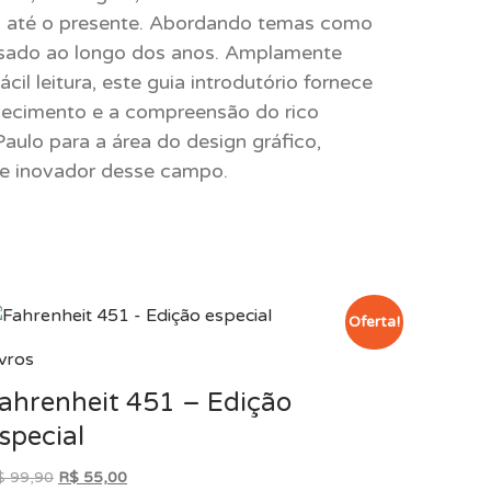
gens até o presente. Abordando temas como
passado ao longo dos anos. Amplamente
l leitura, este guia introdutório fornece
nhecimento e a compreensão do rico
aulo para a área do design gráfico,
 e inovador desse campo.
Oferta!
ivros
ahrenheit 451 – Edição
special
O
O
$
99,90
R$
55,00