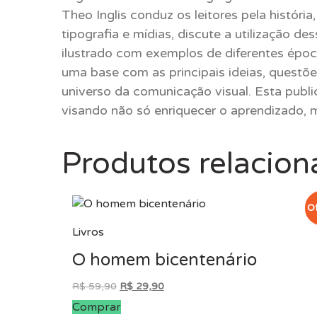
Theo Inglis conduz os leitores pela históri
tipografia e mídias, discute a utilização 
ilustrado com exemplos de diferentes épocas
uma base com as principais ideias, questõ
universo da comunicação visual. Esta publi
visando não só enriquecer o aprendizado,
Produtos relacio
Of
Livros
O homem bicentenário
O
O
R$
59,90
R$
29,90
preço
preço
Comprar
original
atual