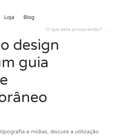
Loja
Blog
Buscar
do design
um guia
 e
orâneo
o
ografia e mídias, discute a utilização
l