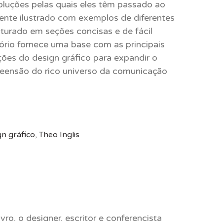
oluções pelas quais eles têm passado ao
nte ilustrado com exemplos de diferentes
8,38.
turado em seções concisas e de fácil
utório fornece uma base com as principais
ações do design gráfico para expandir o
eensão do rico universo da comunicação
gn gráfico
,
Theo Inglis
vro, o designer, escritor e conferencista