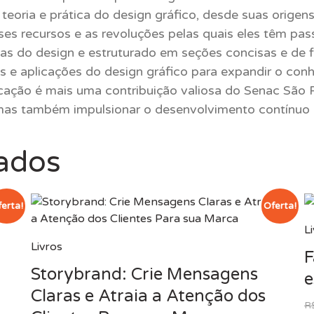
a, teoria e prática do design gráfico, desde suas ori
desses recursos e as revoluções pelas quais eles têm 
 do design e estruturado em seções concisas e de fáci
es e aplicações do design gráfico para expandir o co
cação é mais uma contribuição valiosa do Senac São P
 mas também impulsionar o desenvolvimento contínuo
nados
erta!
Oferta!
L
Livros
F
Storybrand: Crie Mensagens
e
Claras e Atraia a Atenção dos
R