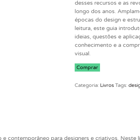
desses recursos e as rev
era:
é:
longo dos anos. Amplame
R$ 110,00.
R$ 7
épocas do design e estru
leitura, este guia introd
ideias, questões e aplic
conhecimento e a compr
visual.
Comprar
Categoria:
Livros
Tags:
desi
o e contemporâneo para designers e criativos. Neste li